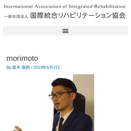
内
Post
容
navigation
を
ス
キ
ッ
プ
morimoto
By
森本 義朗
/
2019年5月2日