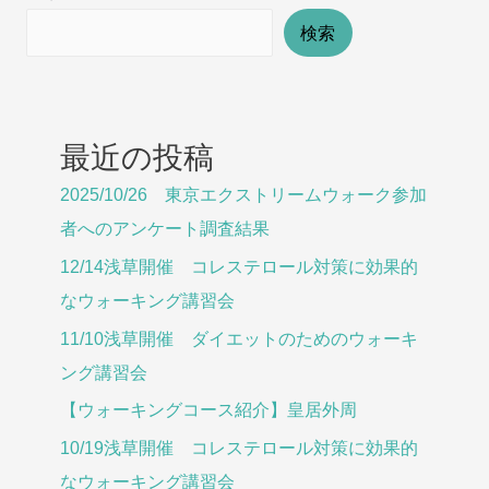
催
検索
ダ
イ
エ
最近の投稿
ッ
ト
2025/10/26 東京エクストリームウォーク参加
の
者へのアンケート調査結果
た
12/14浅草開催 コレステロール対策に効果的
め
なウォーキング講習会
の
ウ
11/10浅草開催 ダイエットのためのウォーキ
ォ
ング講習会
ー
【ウォーキングコース紹介】皇居外周
キ
10/19浅草開催 コレステロール対策に効果的
ン
なウォーキング講習会
グ