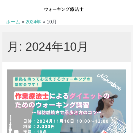
内
容
を
ホーム
2024年
10月
ス
キ
月:
2024年10月
ッ
プ