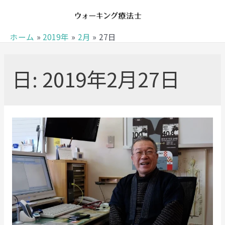
内
容
を
ホーム
2019年
2月
27日
ス
キ
日:
2019年2月27日
ッ
プ