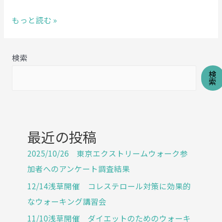
し
もっと読む »
お
や
検索
１
検
０
索
０
キ
ロ
ウ
最近の投稿
オ
2025/10/26 東京エクストリームウォーク参
ー
加者へのアンケート調査結果
ク
12/14浅草開催 コレステロール対策に効果的
仕
掛
なウォーキング講習会
け
11/10浅草開催 ダイエットのためのウォーキ