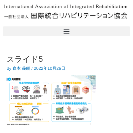
内
容
を
ス
キ
ッ
プ
スライド5
By
森本 義朗
/
2022年10月26日