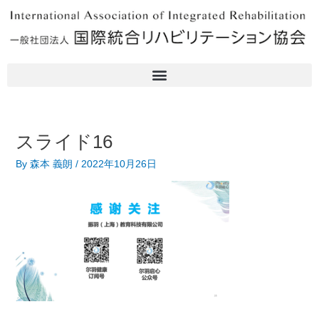
内
容
を
ス
キ
ッ
プ
スライド16
By
森本 義朗
/
2022年10月26日