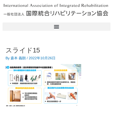
内
容
を
ス
キ
ッ
プ
スライド15
By
森本 義朗
/
2022年10月26日