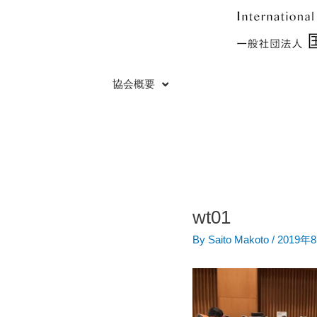
内
Post
容
navigation
を
ス
キ
協会概要
ッ
プ
wt01
By
Saito Makoto
/
2019年