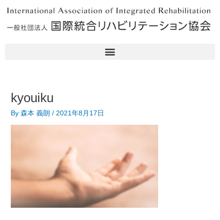
内
容
を
ス
キ
ッ
プ
kyouiku
By
森本 義朗
/
2021年8月17日