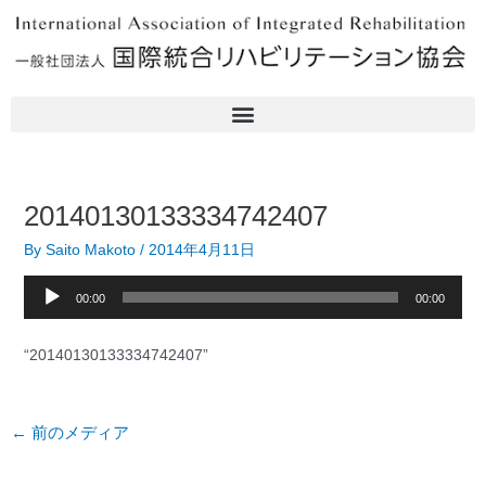
内
Post
容
navigation
を
ス
キ
ッ
プ
20140130133334742407
By
Saito Makoto
/
2014年4月11日
音
00:00
00:00
声
プ
“20140130133334742407”
レ
ー
ヤ
←
前のメディア
ー