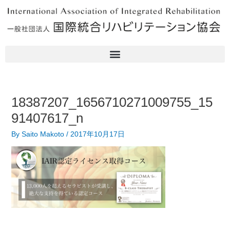
内
Post
容
navigation
を
ス
キ
ッ
プ
18387207_1656710271009755_15
91407617_n
By
Saito Makoto
/
2017年10月17日