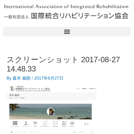
内
Post
容
navigation
を
ス
キ
ッ
プ
スクリーンショット 2017-08-27
14.48.33
By
森本 義朗
/
2017年8月27日