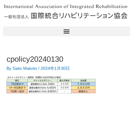
内
容
を
ス
キ
ッ
プ
cpolicy20240130
By
Saito Makoto
/
2024年1月30日