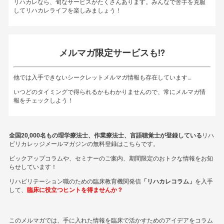
リハカレなら、旬なサービスがたくさんあります。みんなで苦手を克服
してリハカレライフを楽しみましょう！
メルマガ限定サービスも!?
他では入手できないシークレットメルマガ情報も存在しています…
いつどのタイミングで得られるかもわかりませんので、常にメルマガ情
報をチェックしよう！
全国20,000名もの理学療法士、作業療法士、言語聴覚士が登録している
リハ
ビリカレッジメールマガジンの無料登録はこちらです。
ピックアップコラムや、セミナーのご案内、期間限定のおトクな情報をお知
らせしています！
リハビリテーション職のための臨床教育機関発信
「リハカレコラム」
を入手
して、
臨床に役立つヒントを得ませんか？
このメルマガでは、手に入れた情報を臨床で活かすためのアイデアをコラム